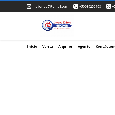
mobando7@gmail.com
+50689256168
+
Inicio
Venta
Alquiler
Agente
Contácten