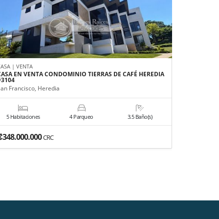
CASA | VENTA
APARTAMEN
CASA EN VENTA CONDOMINIO TIERRAS DE CAFÉ HEREDIA
APARTAME
#3104
BELÉN HER
San Francisco, Heredia
Belén, Her
5 Habitaciones
4 Parqueo
3.5 Baño(s)
3 Habitac
₡348.000.000
US$1,35
CRC