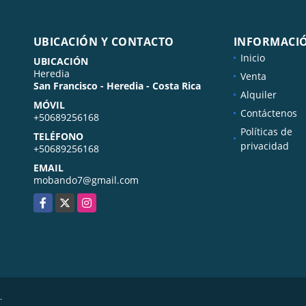
UBICACIÓN Y CONTACTO
INFORMACI
Inicio
UBICACIÓN
Heredia
Venta
San Francisco - Heredia - Costa Rica
Alquiler
MÓVIL
Contáctenos
+50689256168
Políticas de
TELÉFONO
privacidad
+50689256168
EMAIL
mobando7@gmail.com
Facebook
X
Instagram
.