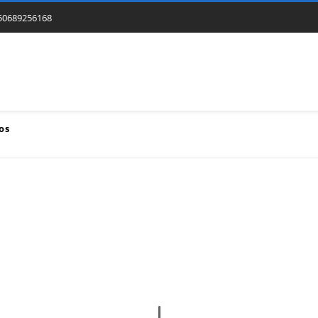
50689256168
os