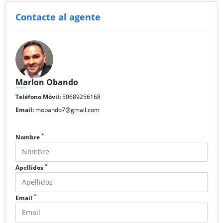
Contacte al agente
Marlon Obando
Teléfono Móvil:
50689256168
Email:
mobando7@gmail.com
*
Nombre
*
Apellidos
*
Email