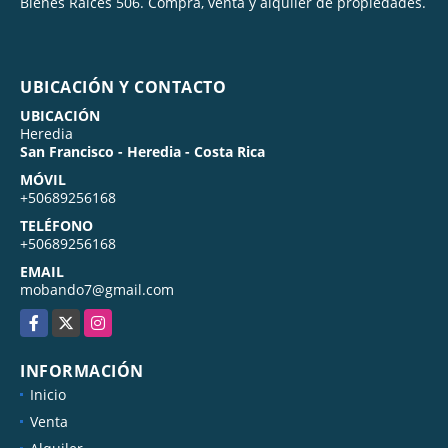
Bienes Raices 506. Compra, venta y alquiler de propiedades.
UBICACIÓN Y CONTACTO
UBICACIÓN
Heredia
San Francisco - Heredia - Costa Rica
MÓVIL
+50689256168
TELÉFONO
+50689256168
EMAIL
mobando7@gmail.com
Facebook
X
Instagram
INFORMACIÓN
Inicio
Venta