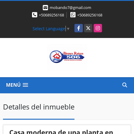
mobando7@gmail.com
+50689256168
+50689256168
Facebook
X
Instagram
Select Language
▼
MENÚ
Detalles del inmueble
Casa moderna de una planta en