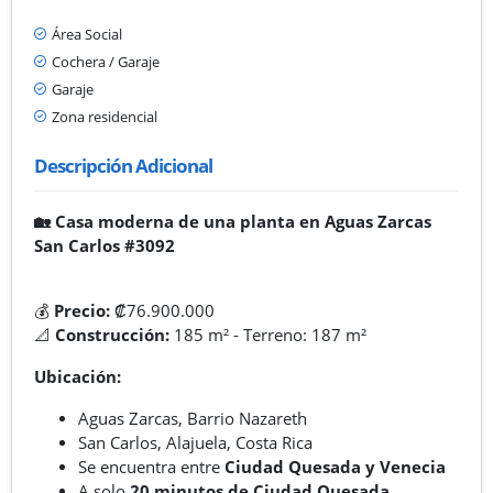
Área Social
Cochera / Garaje
Garaje
Zona residencial
Descripción Adicional
🏡 Casa moderna de una planta en Aguas Zarcas
San Carlos #3092
💰
Precio:
₡76.900.000
📐
Construcción:
185 m² - Terreno: 187 m²
Ubicación:
Aguas Zarcas, Barrio Nazareth
San Carlos, Alajuela, Costa Rica
Se encuentra entre
Ciudad Quesada y Venecia
A solo
20 minutos de Ciudad Quesada