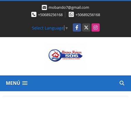
mobando7@gmail.com
+50689256168
+50689256168
Facebook
X
Instagram
Select Language
▼
MENÚ