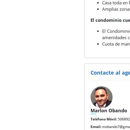
Casa toda en 
Amplias zona
El condominio cue
El Condominio
amenidades co
Cuota de man
Contacte al ag
Marlon Obando
Teléfono Móvil:
50689
Email:
mobando7@gmai