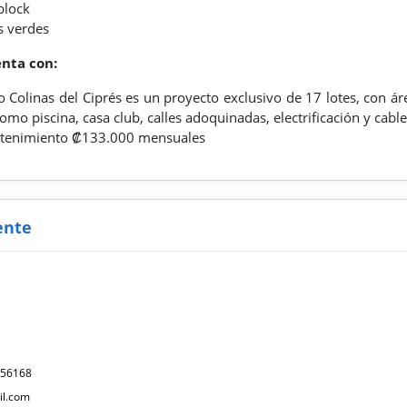
block
s verdes
nta con:
 Colinas del Ciprés es un proyecto exclusivo de 17 lotes, con 
mo piscina, casa club, calles adoquinadas, electrificación y cabl
tenimiento ₡133.000 mensuales
ente
256168
l.com