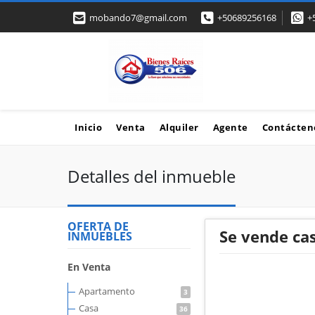
mobando7@gmail.com
+50689256168
+
Inicio
Venta
Alquiler
Agente
Contácten
Detalles del inmueble
OFERTA DE
Se vende ca
INMUEBLES
En Venta
Apartamento
3
Casa
36