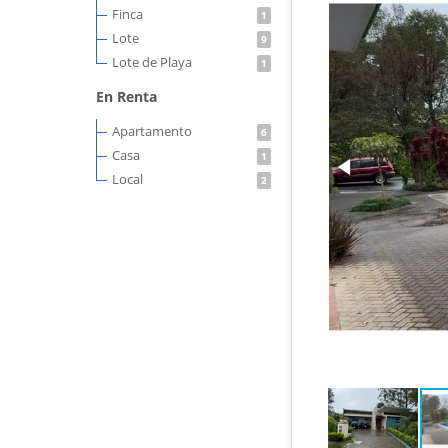
Finca
1
Lote
9
Lote de Playa
1
En Renta
Apartamento
6
Casa
1
Local
2