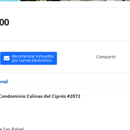
00
Recomendar inmueble
Compartir
por correo electrónico
onal
Condominio Colinas del Ciprés #2072
e San Rafael