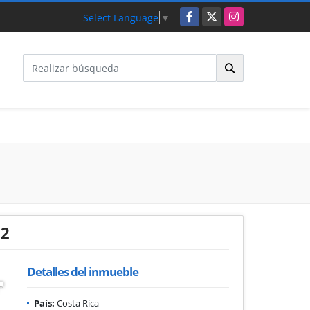
Facebook
X
Instagram
Select Language
▼
72
Detalles del inmueble
País:
Costa Rica