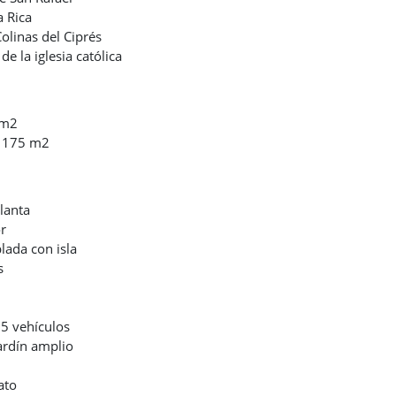
a Rica
linas del Ciprés
e la iglesia católica
 m2
: 175 m2
lanta
r
ada con isla
s
5 vehículos
ardín amplio
ato