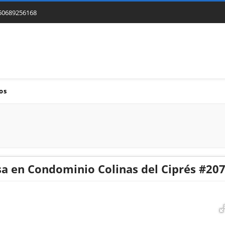
50689256168
os
sa en Condominio Colinas del Ciprés #20