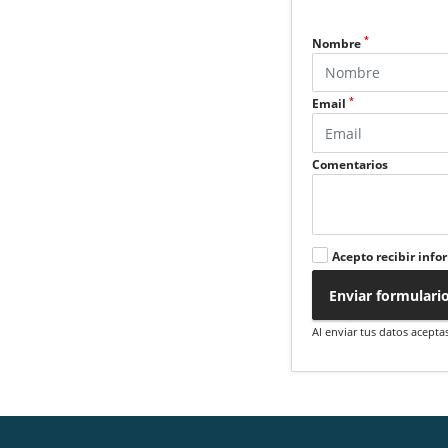
*
Nombre
*
Email
Comentarios
Acepto recibir info
Enviar formulari
Al enviar tus datos acepta