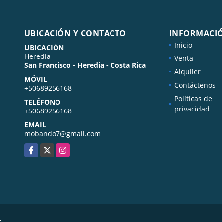
UBICACIÓN Y CONTACTO
INFORMACI
Inicio
UBICACIÓN
Heredia
Venta
San Francisco - Heredia - Costa Rica
Alquiler
MÓVIL
Contáctenos
+50689256168
Políticas de
TELÉFONO
privacidad
+50689256168
EMAIL
mobando7@gmail.com
Facebook
X
Instagram
.