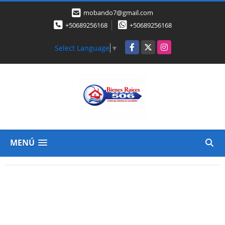
mobando7@gmail.com
+50689256168
+50689256168
Facebook
X
Instagram
Select Language
▼
MENÚ