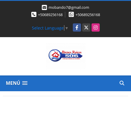
mobando7@gmail.com
+50689256168
+50689256168
Facebook
X
Instagram
Select Language
▼
MENÚ