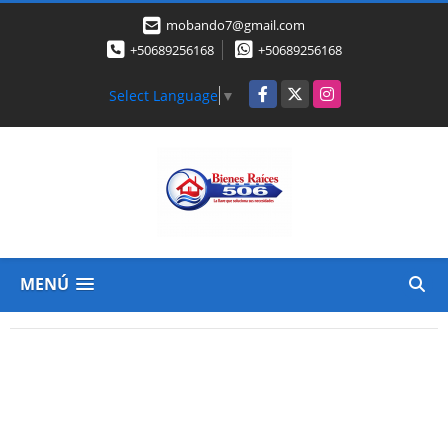
mobando7@gmail.com
+50689256168
+50689256168
Facebook
X
Instagram
Select Language
▼
MENÚ