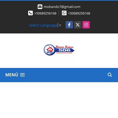
mobando7@gmail.com
+50689256168
+50689256168
Facebook
X
Instagram
Select Language
▼
MENÚ