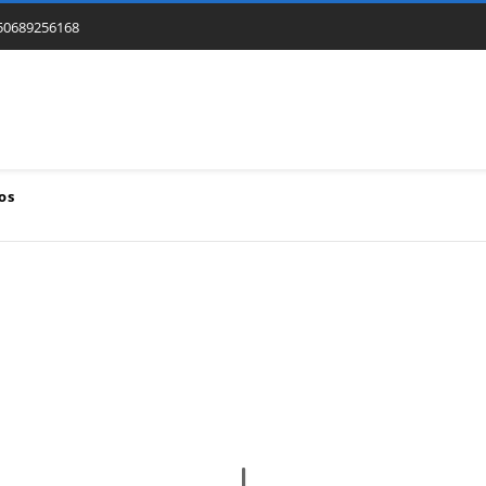
50689256168
os