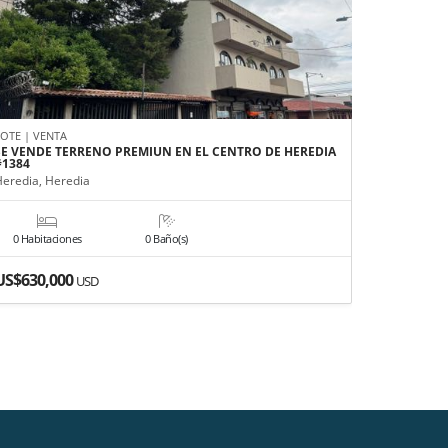
LOTE | VENTA
APARTAMEN
SE VENDE TERRENO PREMIUN EN EL CENTRO DE HEREDIA
APARTAME
#1384
BELÉN HER
Heredia, Heredia
Belén, Her
0 Habitaciones
0 Baño(s)
3 Habitac
US$630,000
US$1,35
USD