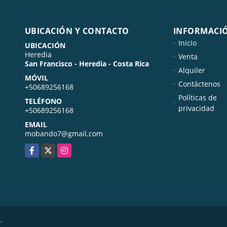
UBICACIÓN Y CONTACTO
INFORMACI
Inicio
UBICACIÓN
Heredia
Venta
San Francisco - Heredia - Costa Rica
Alquiler
MÓVIL
Contáctenos
+50689256168
Políticas de
TELÉFONO
privacidad
+50689256168
EMAIL
mobando7@gmail.com
Facebook
X
Instagram
.