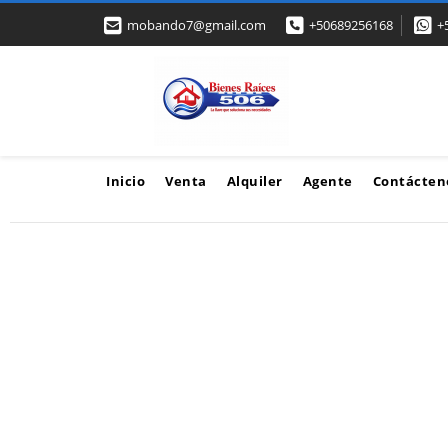
mobando7@gmail.com
+50689256168
+
Inicio
Venta
Alquiler
Agente
Contácten