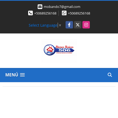
mobando7@gmail.com
+50689256168
+50689256168
Facebook
X
Instagram
Select Language
▼
MENÚ