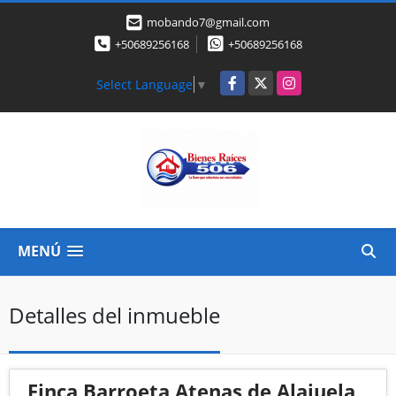
mobando7@gmail.com
+50689256168
+50689256168
Facebook
X
Instagram
Select Language
▼
MENÚ
Detalles del inmueble
Finca Barroeta Atenas de Alajuela