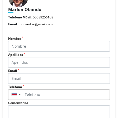
Marlon Obando
Teléfono Móvil:
50689256168
Email:
mobando7@gmail.com
*
Nombre
*
Apellidos
*
Email
*
Teléfono
▼
Comentarios