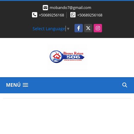
mobando7@gmail.com
+50689256168
+50689256168
Facebook
X
Instagram
Select Language
▼
MENÚ