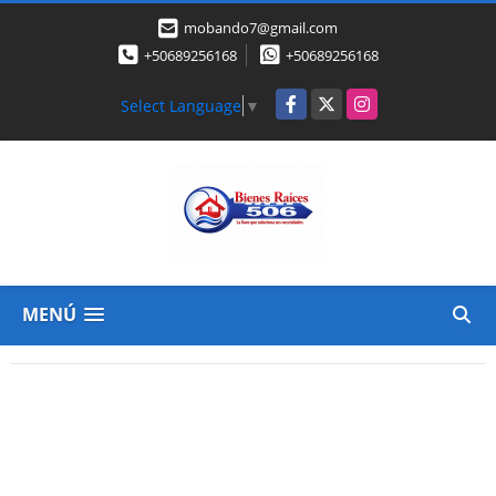
mobando7@gmail.com
+50689256168
+50689256168
Facebook
X
Instagram
Select Language
▼
MENÚ