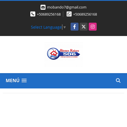
mobando7@gmail.com
+50689256168
+50689256168
Facebook
X
Instagram
Select Language
▼
MENÚ