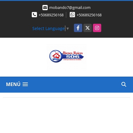
mobando7@gmail.com
+50689256168
+50689256168
Facebook
X
Instagram
Select Language
▼
MENÚ